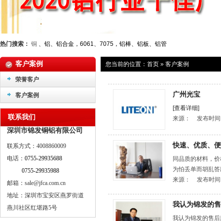
热门搜索：
铜
、铝、铝合金，6061、7075，铝棒、铝板、铝管
客户案例
您当前的位置：
首页
»
客户案例
荣誉客户
广州光宝
客户案例
[查看详细]
联系我们
来源：
发布时间
深圳市锦发铜铝有限公司
快速、优质、便
联系方式：4008860009
电话：
0755-29935688
同品质的材料，价
为怕丢单而胡乱答应
0755-29935988
来源：
发布时间
邮箱：sale@jfca.com.cn
地址：深圳市宝安区燕罗街道
我认为锦发的售
燕川社区红堪路5号
我认为锦发的售后