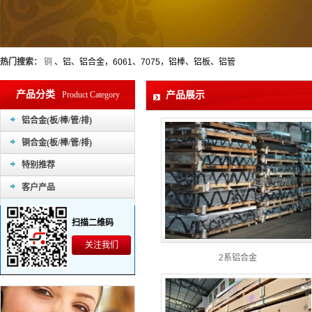
热门搜索：
铜
、铝、铝合金，6061、7075，铝棒、铝板、铝管
产品分类
Product Category
产品展示
铝合金(板/棒/管/排)
铜合金(板/棒/管/排)
特别推荐
客户产品
扫描二维码
关注我们
2系铝合金