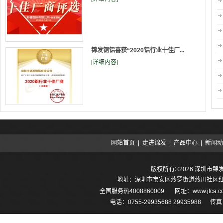
锦发铜铝喜获“2020铝行业十佳厂...
[详细内容]
网站首页
|
走进锦发
|
产品中心
|
新闻动
版权所有©2026 深圳市
地址：深圳市宝安区燕罗街道燕川社区红堪
全国服务热
4008860009
网址：
www.jfca
电话：0755-29935688 29935988 传真：0