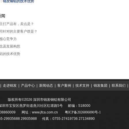
：
锦发铜铝的技术优势
新闻
主打产品有，卖点是？
司针对的主要客户群是？
核心竞争力
念及发展构想
铝的技术优势
|
走进锦发
|
产品中心
|
新闻动态
|
客户案例
|
技术支持
|
锦发集团
|
联系我们
版权所有©2026 深圳市锦发铜铝有限公司
深圳市宝安区燕罗街道燕川社区红堪路5号 邮编：518000
08860009
网址：
www.jfca.com.cn
粤ICP备2026006090号-1
-29935688 29935988 传真：0755-27419736 27134890