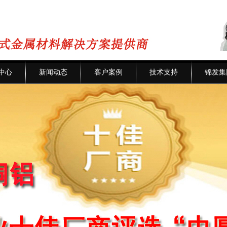
中心
新闻动态
客户案例
技术支持
锦发集