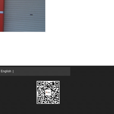
|
English
|