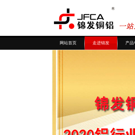
网站首页
走进锦发
产品