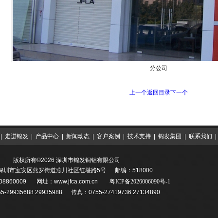
分公司
上一个
返回目录
下一个
|
走进锦发
|
产品中心
|
新闻动态
|
客户案例
|
技术支持
|
锦发集团
|
联系我们
版权所有©2026 深圳市锦发铜铝有限公司
深圳市宝安区燕罗街道燕川社区红堪路5号 邮编：518000
08860009
网址：
www.jfca.com.cn
粤ICP备2026006090号-1
-29935688 29935988 传真：0755-27419736 27134890