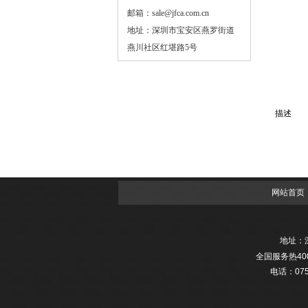
邮箱：sale@jfca.com.cn
地址：深圳市宝安区燕罗街道
燕川社区红堪路5号
描述
网站首页
地址：
全国服务热
40
电话：0755