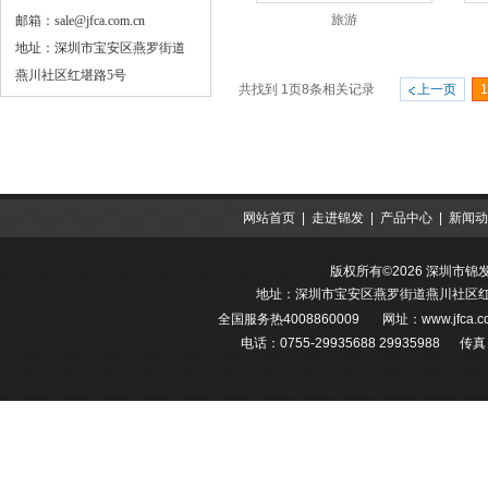
旅游
邮箱：sale@jfca.com.cn
地址：深圳市宝安区燕罗街道
燕川社区红堪路5号
共找到
1
页
8
条相关记录
上一页
1
网站首页
|
走进锦发
|
产品中心
|
新闻动
版权所有©2026 深圳市
地址：深圳市宝安区燕罗街道燕川社区红堪
全国服务热
4008860009
网址：
www.jfca
电话：0755-29935688 29935988 传真：0