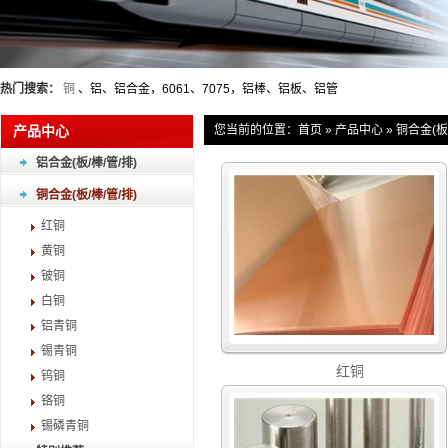
热门搜索：
铜
、铝、铝合金，6061、7075，铝棒、铝板、铝管
产品中心
您当前的位置：
首页
»
产品中心
»
铜合金(板/
铝合金(板/棒/管/排)
铜合金(板/棒/管/排)
红铜
黄铜
铍铜
白铜
铝青铜
锡青铜
红铜
钨铜
铬铜
锡磷青铜