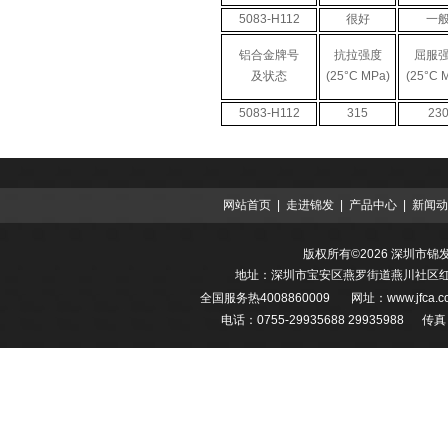
5083-H112
很好
一
铝合金牌号
抗拉强度
屈服
及状态
(25°C MPa)
(25°C 
5083-H112
315
23
网站首页
|
走进锦发
|
产品中心
|
新闻动
版权所有©2026 深圳市
地址：深圳市宝安区燕罗街道燕川社区红堪
全国服务热
4008860009
网址：
www.jfca
电话：0755-29935688 29935988 传真：0