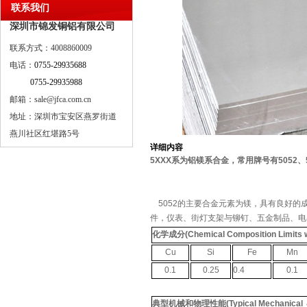
联系我们
深圳市锦发铜铝有限公司
联系方式：4008860009
电话：
0755-29935688
0755-29935988
邮箱：sale@jfca.com.cn
地址：深圳市宝安区燕罗街道
燕川社区红堪路5号
详细内容
5XXX
系为铝镁系合金，常用牌号有
5052
、
5052
的主要合金元素为镁，具有良好的
件，仪表、街灯支架与铆钉、五金制品、电
化学成分
(Chemical Composition Limits 
Cu
Si
Fe
Mn
0.1
0.25
0.4
0.1
典型机械和物理性能
(Typical Mechanical