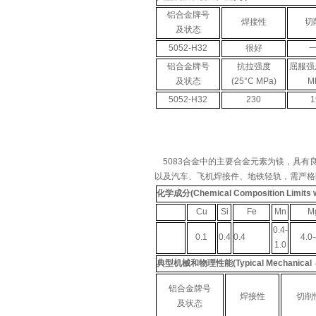
铝合金牌号
焊接性
切
及状态
5052-H32
很好
铝合金牌号
抗拉强度
屈服强
及状态
(25°C MPa)
M
5052-H32
230
1
5083
合金中的主要合金元素为镁，具有
以及汽车、飞机焊接件、地铁轻轨，需严格
化学成分
(Chemical Composition Limits 
Cu
Si
Fe
Mn
M
0.4-
0.1
0.4
0.4
4.0-
1.0
典型机械和物理性能
(Typical Mechanical
铝合金牌号
焊接性
切削
及状态