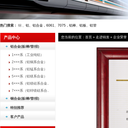
热门搜索：
铜
、铝、铝合金，6061、7075，铝棒、铝板、铝管
产品中心
您当前的位置：
首页
»
走进锦发
»
企业荣誉
铝合金(板/棒/管/排)
1×××系（工业纯铝）
2×××系（铝铜系合金）
3×××系（铝锰系合金）
5×××系（铝镁系合金）
6×××系（铝镁硅系合金..
7×××系（铝锌镁硅系合..
铜合金(板/棒/管/排)
特别推荐
客户产品