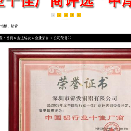
1
2
3
4
5
、铝板、铝管
置：
首页
»
走进锦发
»
企业荣誉
»
公司荣誉22